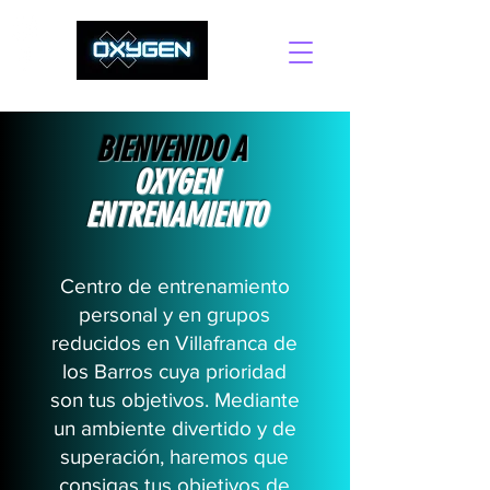
BIENVENIDO A
OXYGEN
ENTRENAMIENTO
Centro de entrenamiento
personal y en grupos
reducidos en Villafranca de
los Barros cuya prioridad
son tus objetivos. Mediante
un ambiente divertido y de
superación, haremos que
consigas tus objetivos de